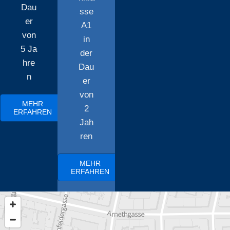
Dau
sse
er
A1
von
in
5 Ja
der
hre
Dau
n
er
von
MEHR
2
ERFAHREN
Jah
ren
MEHR
ERFAHREN