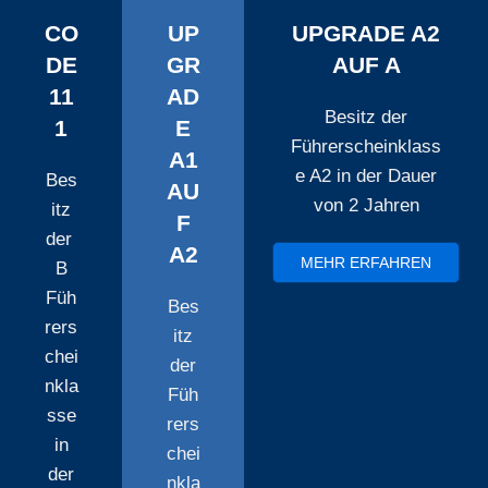
CO
UP
UPGRADE A2
DE
GR
AUF A
11
AD
Besitz der
1
E
Führerscheinklass
A1
e A2 in der Dauer
Bes
AU
von 2 Jahren
itz
F
der
A2
MEHR ERFAHREN
B
Füh
Bes
rers
itz
chei
der
nkla
Füh
sse
rers
in
chei
der
nkla